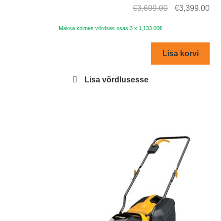
Algne
Cur
€
3,699.00
€
3,399.00
hind
pri
Maksa kolmes võrdses osas 3 x 1,133.00€
oli:
is:
€3,699.00.
€3,
Lisa korvi
Lisa võrdlusesse