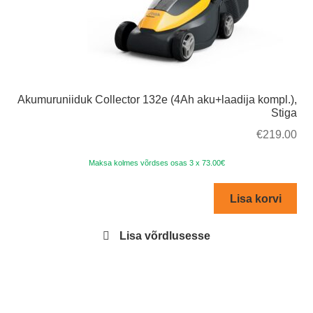
Akumuruniiduk Collector 132e (4Ah aku+laadija kompl.),
Stiga
€
219.00
Maksa kolmes võrdses osas 3 x 73.00€
Lisa korvi
Lisa võrdlusesse