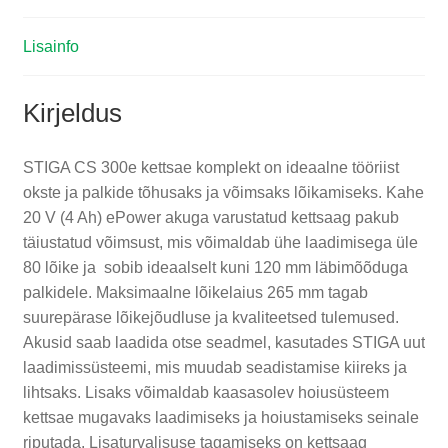
Lisainfo
Kirjeldus
STIGA CS 300e kettsae komplekt on ideaalne tööriist
okste ja palkide tõhusaks ja võimsaks lõikamiseks. Kahe
20 V (4 Ah) ePower akuga varustatud kettsaag pakub
täiustatud võimsust, mis võimaldab ühe laadimisega üle
80 lõike ja sobib ideaalselt kuni 120 mm läbimõõduga
palkidele. Maksimaalne lõikelaius 265 mm tagab
suurepärase lõikejõudluse ja kvaliteetsed tulemused.
Akusid saab laadida otse seadmel, kasutades STIGA uut
laadimissüsteemi, mis muudab seadistamise kiireks ja
lihtsaks. Lisaks võimaldab kaasasolev hoiusüsteem
kettsae mugavaks laadimiseks ja hoiustamiseks seinale
riputada. Lisaturvalisuse tagamiseks on kettsaag