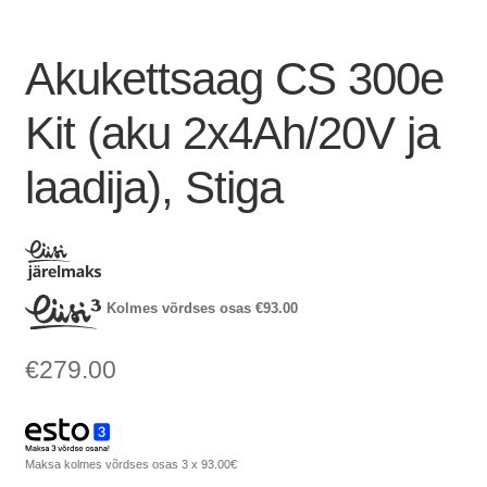
Akukettsaag CS 300e
Kit (aku 2x4Ah/20V ja
laadija), Stiga
Kolmes võrdses osas
€
93.00
€
279.00
Maksa kolmes võrdses osas 3 x 93.00€