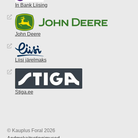
In Bank Liising
John Deere
Liisi järelmaks
Stiga.ee
© Kauplus Foral 2026