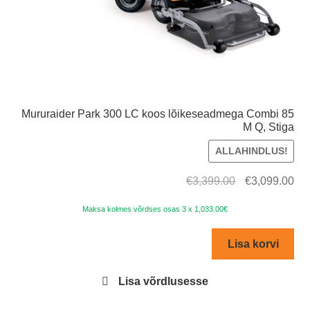
Mururaider Park 300 LC koos lõikeseadmega Combi 85
M Q, Stiga
ALLAHINDLUS!
Algne
Cur
€
3,399.00
€
3,099.00
hind
pri
Maksa kolmes võrdses osas 3 x 1,033.00€
oli:
is:
€3,399.00.
€3,
Lisa korvi
Lisa võrdlusesse