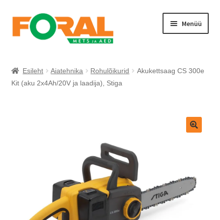
Liigu
Liigu
Menüü
navigeerimisele
sisu
juurde
Esileht
Aiatehnika
Rohulõikurid
Akukettsaag CS 300e
Kit (aku 2x4Ah/20V ja laadija), Stiga