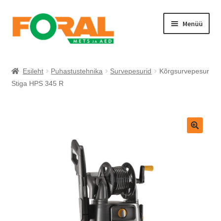
Liigu
Liigu
Menüü
navigeerimisele
sisu
juurde
Esileht
Puhastustehnika
Survepesurid
Kõrgsurvepesur
Stiga HPS 345 R