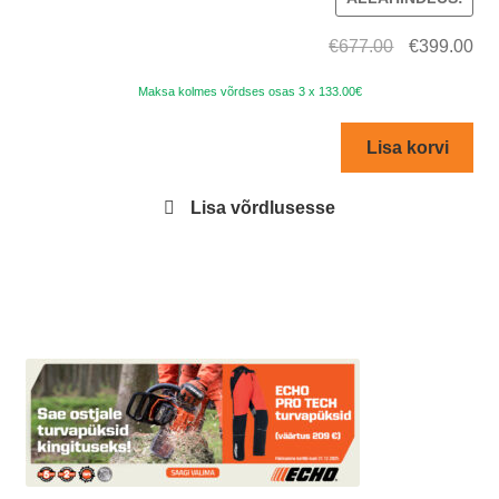
Algne
Cur
€
677.00
€
399.00
hind
pri
Maksa kolmes võrdses osas 3 x 133.00€
oli:
is:
€677.00.
€39
Lisa korvi
Lisa võrdlusesse