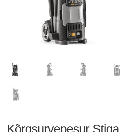
Kõrgsurvepesur Stiga