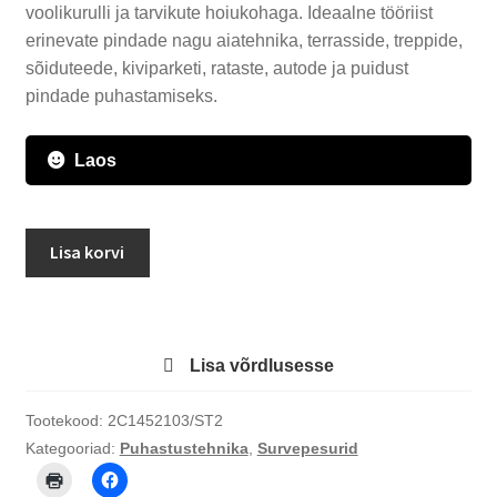
voolikurulli ja tarvikute hoiukohaga. Ideaalne tööriist
erinevate pindade nagu aiatehnika, terrasside, treppide,
sõiduteede, kiviparketi, rataste, autode ja puidust
pindade puhastamiseks.
Laos
Kõrgsurvepesur
Lisa korvi
Stiga
HPS
345
R
Lisa võrdlusesse
kogus
Tootekood:
2C1452103/ST2
Kategooriad:
Puhastustehnika
,
Survepesurid