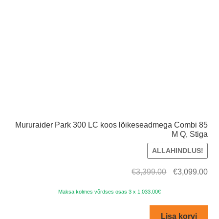
Mururaider Park 300 LC koos lõikeseadmega Combi 85
M Q, Stiga
ALLAHINDLUS!
Algne
Cur
€
3,399.00
€
3,099.00
hind
pri
Maksa kolmes võrdses osas 3 x 1,033.00€
oli:
is:
€3,399.00.
€3,
Lisa korvi