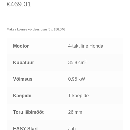
€
469.01
Maksa kolmes võrdses osas 3 x 156.34€
Mootor
4-taktiline Honda
3
Kubatuur
35.8 cm
Võimsus
0.95 kW
Käepide
T-käepide
Toru läbimõõt
26 mm
EASY Start
Jah