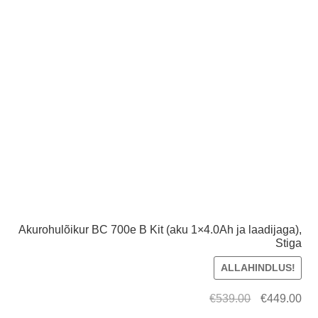
Akurohulõikur BC 700e B Kit (aku 1×4.0Ah ja laadijaga),
Stiga
ALLAHINDLUS!
Algne
Cur
€
539.00
€
449.00
hind
pri