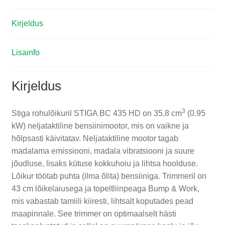
Kirjeldus
Lisainfo
Kirjeldus
3
Stiga rohulõikuril STIGA BC 435 HD on 35.8 cm
(0.95
kW) neljataktiline bensiinimootor, mis on vaikne ja
hõlpsasti käivitatav. Neljataktiline mootor tagab
madalama emissiooni, madala vibratsiooni ja suure
jõudluse, lisaks kütuse kokkuhoiu ja lihtsa hoolduse.
Lõikur töötab puhta (ilma õlita) bensiiniga. Trimmeril on
43 cm lõikelaiusega ja topeltliinpeaga Bump & Work,
mis vabastab tamiili kiiresti, lihtsalt koputades pead
maapinnale. See trimmer on optimaalselt hästi