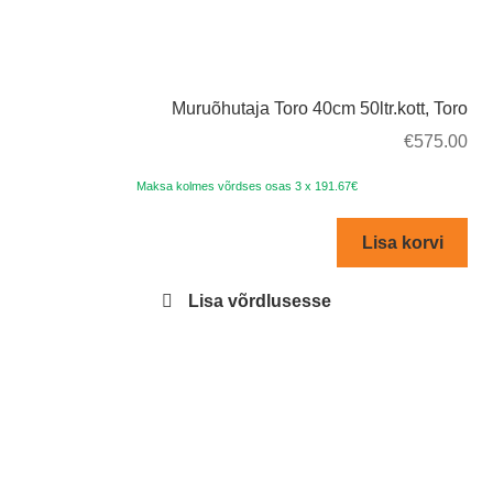
Muruõhutaja Toro 40cm 50ltr.kott, Toro
€
575.00
Maksa kolmes võrdses osas 3 x 191.67€
Lisa korvi
Lisa võrdlusesse