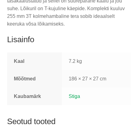
tasakaalustatud ja sellel on suurepärane kaalu ja jõu
suhe. Lõikuril on T-kujuline käepide. Komplekti kuuluv
255 mm 3T kolmehambaline tera sobib ideaalselt
keeruka võsa lõikamiseks.
Lisainfo
Kaal
7.2 kg
Mõõtmed
186 × 27 × 27 cm
Kaubamärk
Stiga
Seotud tooted