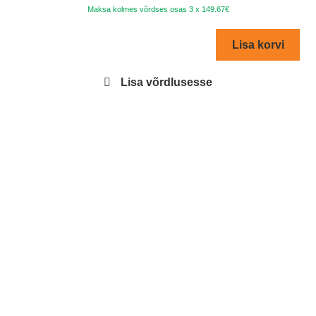
Maksa kolmes võrdses osas 3 x 149.67€
oli:
is:
€539.00.
€44
Lisa korvi
Lisa võrdlusesse