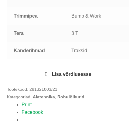
Trimmipea
Bump & Work
Tera
3 T
Kanderihmad
Traksid
Lisa võrdlusesse
Tootekood:
281321003/21
Kategooriad:
Aiatehnika
,
Rohulõikurid
Print
Facebook