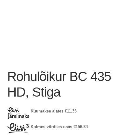
Rohulõikur BC 435
HD, Stiga
Kuumakse alates
€
11.33
Kolmes võrdses osas
€
156.34