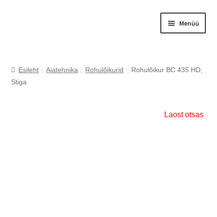
Liigu
Liigu
Menüü
navigeerimisele
sisu
juurde
Esileht
Aiatehnika
Rohulõikurid
Rohulõikur BC 435 HD,
Stiga
Laost otsas