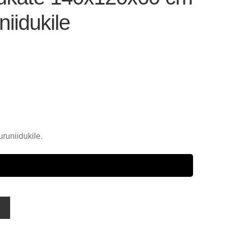
iidukile
runiidukile.