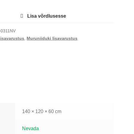
e
Lisa võrdlusesse
-0311NV
isavarustus
,
Muruniiduki lisavarustus
140 × 120 × 60 cm
Nevada