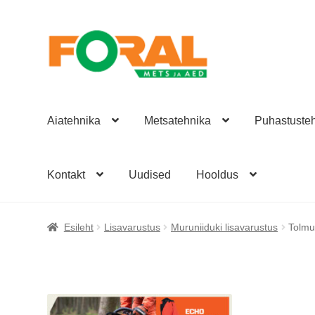
Liigu
Liigu
navigeerimisele
sisu
juurde
Aiatehnika
Metsatehnika
Puhastuste
Kontakt
Uudised
Hooldus
Esileht
Andmekaitsetingimused
Foral partnerid
Hoold
Esileht
Lisavarustus
Muruniiduki lisavarustus
Tolmu
Toote võrdlus
Uudised